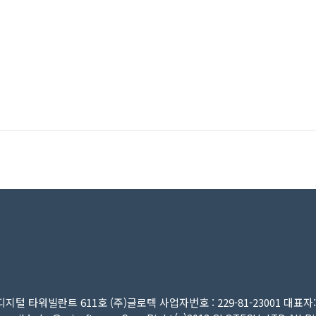
지털 타워빌란트 611호 (주)글로텍 사업자번호 : 229-81-23001 대표자